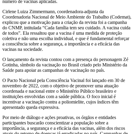
número de vacinas aplicadas.
Cirlene Luiza Zimmermann, coordenadora-adjunta da
Coordenadoria Nacional de Meio Ambiente do Trabalho (Codemat),
explicou que a motivação para a criação da revista foi a campanha
do CNMP, intitulada “Cada família tem seu cuidado. A vacina cuida
de todos”. Ela ressaltou que a vacina é uma medida de proteção
coletiva e não uma escolha individual, e que é fundamental reforçar
a consciência sobre a segurança, a importância e a eficácia das
vacinas na sociedade.
O lançamento da revista contou com a presença do personagem Zé
Gotinha, símbolo da vacinação no Brasil criado pelo Ministério da
Saúde para apoiar as campanhas de vacinação no país.
O Pacto Nacional pela Consciência Vacinal foi lançado em 30 de
novembro de 2022, com o objetivo de promover uma atuação
coordenada e nacional entre o Ministério Público brasileiro e
instituições envolvidas com a saúde pública. O foco inicial é
incentivar a vacinação contra a poliomielite, cujos índices têm
apresentado queda expressiva.
Por meio de diálogo e ações proativas, os órgãos e entidades
participantes buscarão conscientizar a população sobre a
importância, a segurança e a eficácia das vacinas, além dos riscos
atuais do retorno de doenças já erradicadas no país. Campanhas de