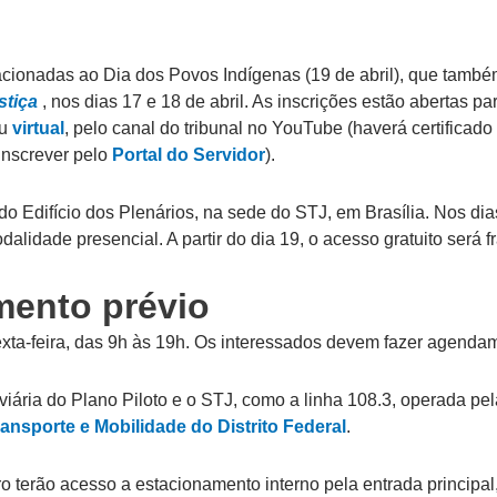
elacionadas ao Dia dos Povos Indígenas (19 de abril), que tamb
stiça
, nos dias 17 e 18 de abril. As inscrições estão abertas p
ou
virtual
, pelo canal do tribunal no YouTube (haverá certificad
inscrever pelo
Portal do Servidor
).
do Edifício dos Plenários, na sede do STJ, em Brasília. Nos dia
dalidade presencial. A partir do dia 19, o acesso gratuito será
mento prévio
exta-feira, das 9h às 19h. Os interessados devem fazer agenda
viária do Plano Piloto e o STJ, como a linha 108.3, operada p
ansporte e Mobilidade do Distrito Federal
.
o terão acesso a estacionamento interno pela entrada principal,