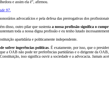
olhedora e assim ela é”, afirmou.
ade 97.
honorários advocatícios e pela defesa das prerrogativas dos profissionais
ém disso, outro pilar que sustenta
a nossa profissão significa o cump
 sustentam toda a nossa digna profissão e eu tenho lutado incessantemente
tituição apartidária e politicamente independente.
e sofrer ingerências políticas
. É exatamente, por isso, que o presid
ue a OAB não pode ter preferências partidárias e o dirigente da OAB,
stituição, isso significa ouvir a sociedade e a advocacia. Jamais aceita