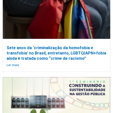
Sete anos da ‘criminalização da homofobia e
transfobia’ no Brasil, entretanto, LGBTQIAPN+fobia
ainda é tratada como “crime de racismo”
Ler mais