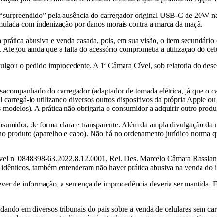
i “surpreendido” pela ausência do carregador original USB-C de 20W n
mulada com indenização por danos morais contra a marca da ma
ç
ã.
rática abusiva e venda casada, pois, em sua visão, o item secundário (
 Alegou ainda que a falta do acessório comprometia a utilização do ce
, julgou o pedido improcedente. A 1ª Câmara Cível, sob relatoria do d
sacompanhado do carregador (adaptador de tomada elétrica, já que o 
el carregá-lo utilizando diversos outros dispositivos da própria Apple
s modelos). A prática não obrigaria o consumidor a adquirir outro pro
umidor, de forma clara e transparente. Além da ampla divulgação da 
no produto (aparelho e cabo). Não há no ordenamento jurídico norma q
ível n. 0848398-63.2022.8.12.0001, Rel. Des. Marcelo Câmara Rasslan
 idênticos, também entenderam não haver prática abusiva na venda do 
ever de informação, a sentença de improcedência deveria ser mantida. 
do em diversos tribunais do país sobre a venda de celulares sem carre