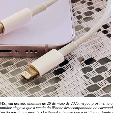
JMS), em decisão unânime de 20 de maio de 2025, negou provimento ao
sumidor alegava que a venda do iPhone desacompanhado do carregador
ização por danos morais. O tribunal entendeu que a prática da Apple n