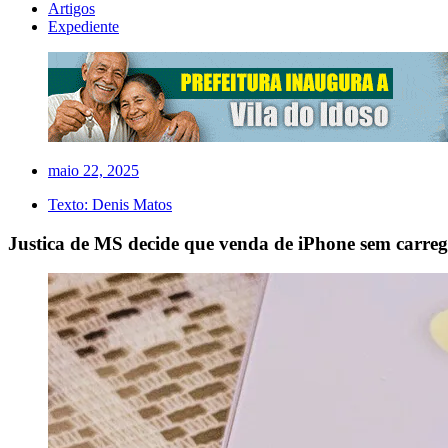
Artigos
Expediente
maio 22, 2025
Texto:
Denis Matos
Justica de MS decide que venda de iPhone sem carreg