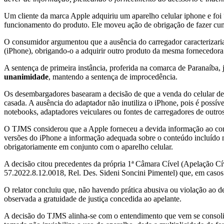
Um cliente da marca Apple adquiriu um aparelho celular iphone e fo
funcionamento do produto. Ele moveu ação de obrigação de fazer cu
O consumidor argumentou que a ausência do carregador caracterizaria p
(iPhone), obrigando-o a adquirir outro produto da mesma fornecedora.
A sentença de primeira instância, proferida na comarca de Paranaíba
unanimidade
, mantendo a sentença de improcedência.
Os desembargadores basearam a decisão de que a venda do celular de
casada. A ausência do adaptador não inutiliza o iPhone, pois é possív
notebooks, adaptadores veiculares ou fontes de carregadores de outro
O TJMS considerou que a Apple forneceu a devida informação ao cons
versões do iPhone a informação adequada sobre o conteúdo incluído 
obrigatoriamente em conjunto com o aparelho celular.
A decisão citou precedentes da própria 1ª Câmara Cível (Apelação C
57.2022.8.12.0018, Rel. Des. Sideni Soncini Pimentel) que, em casos
O relator concluiu que, não havendo prática abusiva ou violação ao d
observada a gratuidade de justiça concedida ao apelante.
A decisão do TJMS alinha-se com o entendimento que vem se consolidan