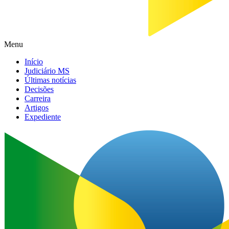
Menu
Início
Judiciário MS
Últimas notícias
Decisões
Carreira
Artigos
Expediente