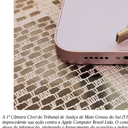
A 1ª Câmara Cível do Tribunal de Justiça de Mato Grosso do Sul (T
improcedente sua ação contra a Apple Computer Brasil Ltda. O con
dever de informação, pleiteando o fornecimento do acessório e inden