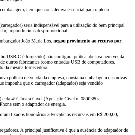
a embalagem, item que considerava essencial para o pleno
carregador) seria indispensável para a utilização do bem principal
lular, impondo ônus desproporcional.
esembargador João Maria Lós,
negou provimento ao recurso por
cabo USB-C é fornecido) não configura prática abusiva nem venda
 ou de outros fabricantes (como entradas USB de computadores,
duto da mesma fornecedora.
nova política de venda da empresa, consta na embalagem das novas
ue imponha que o carregador (adaptador) seja vendido
) e da 4ª Câmara Cível (Apelação Cível n. 0800380-
iPhone sem o adaptador de energia.
Foram fixados honorários advocatícios recursais em R$ 200,00,
gadores. A principal justificativa é que a ausência do adaptador de