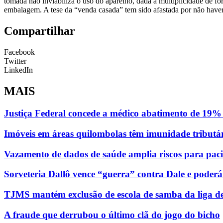
tomada não inviabiliza o uso do aparelho, dada a multiplicidade de 
embalagem. A tese da “venda casada” tem sido afastada por não have
Compartilhar
Facebook
Twitter
LinkedIn
MAIS
Justiça Federal concede a médico abatimento de 19% 
Imóveis em áreas quilombolas têm imunidade tributá
Vazamento de dados de saúde amplia riscos para paci
Sorveteria Dallô vence “guerra” contra Dale e poder
TJMS mantém exclusão de escola de samba da liga d
A fraude que derrubou o último clã do jogo do bicho