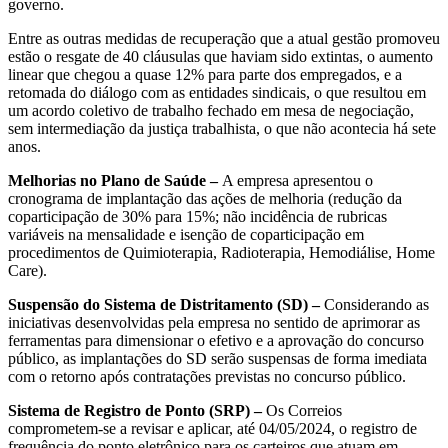
governo.
Entre as outras medidas de recuperação que a atual gestão promoveu
estão o resgate de 40 cláusulas que haviam sido extintas, o aumento
linear que chegou a quase 12% para parte dos empregados, e a
retomada do diálogo com as entidades sindicais, o que resultou em
um acordo coletivo de trabalho fechado em mesa de negociação,
sem intermediação da justiça trabalhista, o que não acontecia há sete
anos.
Melhorias no Plano de Saúde –
A empresa apresentou o
cronograma de implantação das ações de melhoria (redução da
coparticipação de 30% para 15%; não incidência de rubricas
variáveis na mensalidade e isenção de coparticipação em
procedimentos de Quimioterapia, Radioterapia, Hemodiálise, Home
Care).
Suspensão do Sistema de Distritamento (SD) –
Considerando as
iniciativas desenvolvidas pela empresa no sentido de aprimorar as
ferramentas para dimensionar o efetivo e a aprovação do concurso
público, as implantações do SD serão suspensas de forma imediata
com o retorno após contratações previstas no concurso público.
Sistema de Registro de Ponto (SRP) –
Os Correios
comprometem-se a revisar e aplicar, até 04/05/2024, o registro de
frequência do ponto eletrônico para os carteiros que atuam em