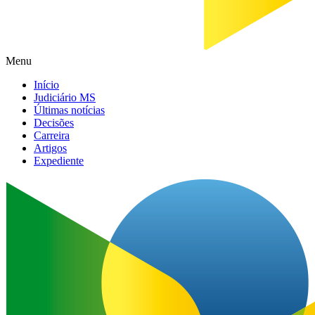
Menu
Início
Judiciário MS
Últimas notícias
Decisões
Carreira
Artigos
Expediente