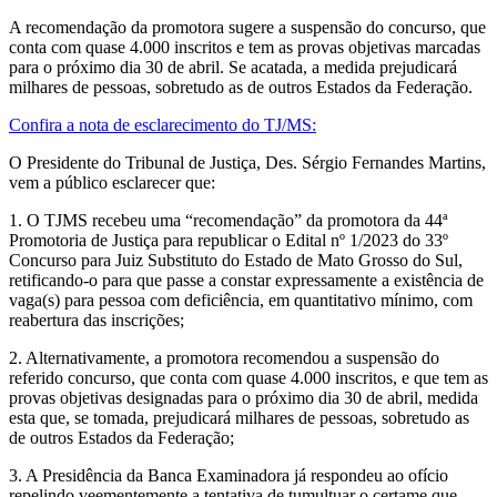
A recomendação da promotora sugere a suspensão do concurso, que
conta com quase 4.000 inscritos e tem as provas objetivas marcadas
para o próximo dia 30 de abril. Se acatada, a medida prejudicará
milhares de pessoas, sobretudo as de outros Estados da Federação.
Confira a nota de esclarecimento do TJ/MS:
O Presidente do Tribunal de Justiça, Des. Sérgio Fernandes Martins,
vem a público esclarecer que:
1. O TJMS recebeu uma “recomendação” da promotora da 44ª
Promotoria de Justiça para republicar o Edital nº 1/2023 do 33º
Concurso para Juiz Substituto do Estado de Mato Grosso do Sul,
retificando-o para que passe a constar expressamente a existência de
vaga(s) para pessoa com deficiência, em quantitativo mínimo, com
reabertura das inscrições;
2. Alternativamente, a promotora recomendou a suspensão do
referido concurso, que conta com quase 4.000 inscritos, e que tem as
provas objetivas designadas para o próximo dia 30 de abril, medida
esta que, se tomada, prejudicará milhares de pessoas, sobretudo as
de outros Estados da Federação;
3. A Presidência da Banca Examinadora já respondeu ao ofício
repelindo veementemente a tentativa de tumultuar o certame que