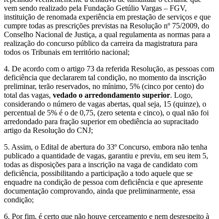
vem sendo realizado pela Fundação Getúlio Vargas – FGV,
instituição de renomada experiência em prestação de serviços e que
cumpre todas as prescrições previstas na Resolução nº 75/2009, do
Conselho Nacional de Justiça, a qual regulamenta as normas para a
realização do concurso público da carreira da magistratura para
todos os Tribunais em território nacional;
4. De acordo com o artigo 73 da referida Resolução, as pessoas com
deficiência que declararem tal condição, no momento da inscrição
preliminar, terão reservados, no mínimo, 5% (cinco por cento) do
total das vagas,
vedado o arredondamento superior
. Logo,
considerando o número de vagas abertas, qual seja, 15 (quinze), o
percentual de 5% é o de 0,75, (zero setenta e cinco), o qual não foi
arredondado para fração superior em obediência ao supracitado
artigo da Resolução do CNJ;
5. Assim, o Edital de abertura do 33º Concurso, embora não tenha
publicado a quantidade de vagas, garantiu e previu, em seu item 5,
todas as disposições para a inscrição na vaga de candidato com
deficiência, possibilitando a participação a todo aquele que se
enquadre na condição de pessoa com deficiência e que apresente
documentação comprovando, ainda que preliminarmente, essa
condição;
6. Por fim, é certo que não houve cerceamento e nem desrespeito à