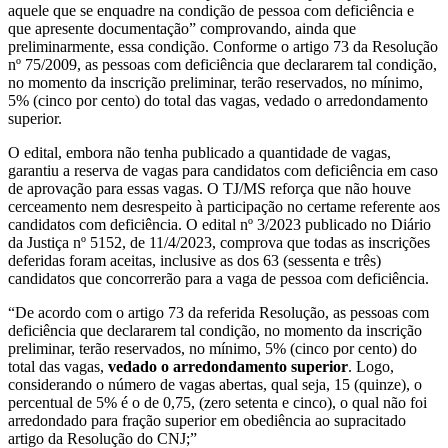
aquele que se enquadre na condição de pessoa com deficiência e
que apresente documentação” comprovando, ainda que
preliminarmente, essa condição. Conforme o artigo 73 da Resolução
nº 75/2009, as pessoas com deficiência que declararem tal condição,
no momento da inscrição preliminar, terão reservados, no mínimo,
5% (cinco por cento) do total das vagas, vedado o arredondamento
superior.
O edital, embora não tenha publicado a quantidade de vagas,
garantiu a reserva de vagas para candidatos com deficiência em caso
de aprovação para essas vagas. O TJ/MS reforça que não houve
cerceamento nem desrespeito à participação no certame referente aos
candidatos com deficiência. O edital nº 3/2023 publicado no Diário
da Justiça nº 5152, de 11/4/2023, comprova que todas as inscrições
deferidas foram aceitas, inclusive as dos 63 (sessenta e três)
candidatos que concorrerão para a vaga de pessoa com deficiência.
“De acordo com o artigo 73 da referida Resolução, as pessoas com
deficiência que declararem tal condição, no momento da inscrição
preliminar, terão reservados, no mínimo, 5% (cinco por cento) do
total das vagas,
vedado o arredondamento superior
. Logo,
considerando o número de vagas abertas, qual seja, 15 (quinze), o
percentual de 5% é o de 0,75, (zero setenta e cinco), o qual não foi
arredondado para fração superior em obediência ao supracitado
artigo da Resolução do CNJ;”