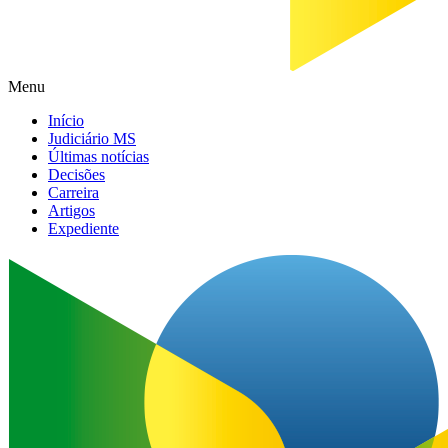
Menu
Início
Judiciário MS
Últimas notícias
Decisões
Carreira
Artigos
Expediente