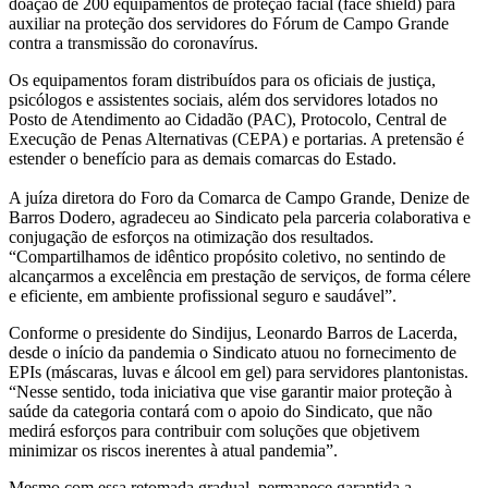
doação de 200 equipamentos de proteção facial (face shield) para
auxiliar na proteção dos servidores do Fórum de Campo Grande
contra a transmissão do coronavírus.
Os equipamentos foram distribuídos para os oficiais de justiça,
psicólogos e assistentes sociais, além dos servidores lotados no
Posto de Atendimento ao Cidadão (PAC), Protocolo, Central de
Execução de Penas Alternativas (CEPA) e portarias. A pretensão é
estender o benefício para as demais comarcas do Estado.
A juíza diretora do Foro da Comarca de Campo Grande, Denize de
Barros Dodero, agradeceu ao Sindicato pela parceria colaborativa e
conjugação de esforços na otimização dos resultados.
“Compartilhamos de idêntico propósito coletivo, no sentindo de
alcançarmos a excelência em prestação de serviços, de forma célere
e eficiente, em ambiente profissional seguro e saudável”.
Conforme o presidente do Sindijus, Leonardo Barros de Lacerda,
desde o início da pandemia o Sindicato atuou no fornecimento de
EPIs (máscaras, luvas e álcool em gel) para servidores plantonistas.
“Nesse sentido, toda iniciativa que vise garantir maior proteção à
saúde da categoria contará com o apoio do Sindicato, que não
medirá esforços para contribuir com soluções que objetivem
minimizar os riscos inerentes à atual pandemia”.
Mesmo com essa retomada gradual, permanece garantida a