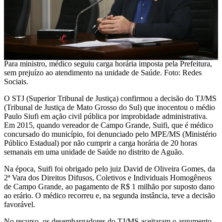
Para ministro, médico seguiu carga horária imposta pela Prefeitura,
sem prejuízo ao atendimento na unidade de Saúde. Foto: Redes
Sociais.
O STJ (Superior Tribunal de Justiça) confirmou a decisão do TJ/MS
(Tribunal de Justiça de Mato Grosso do Sul) que inocentou o médio
Paulo Siufi em ação civil pública por improbidade administrativa.
Em 2015, quando vereador de Campo Grande, Suifi, que é médico
concursado do município, foi denunciado pelo MPE/MS (Ministério
Público Estadual) por não cumprir a carga horária de 20 horas
semanais em uma unidade de Saúde no distrito de Aguão.
Na época, Suifi foi obrigado pelo juiz David de Oliveira Gomes, da
2ª Vara dos Direitos Difusos, Coletivos e Individuais Homogêneos
de Campo Grande, ao pagamento de R$ 1 milhão por suposto dano
ao erário. O médico recorreu e, na segunda instância, teve a decisão
favorável.
No recurso, os desembargadores do TJ/MS aceitaram o argumento