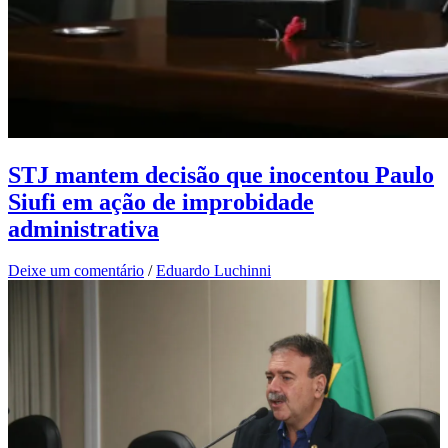
STJ mantem decisão que inocentou Paulo
Siufi em ação de improbidade
administrativa
Deixe um comentário
/
Eduardo Luchinni