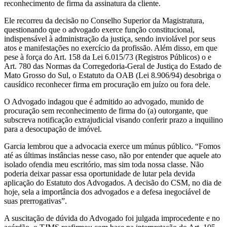
reconhecimento de firma da assinatura da cliente.
Ele recorreu da decisão no Conselho Superior da Magistratura,
questionando que o advogado exerce função constitucional,
indispensável à administração da justiça, sendo inviolável por seus
atos e manifestações no exercício da profissão. Além disso, em que
pese à força do Art. 158 da Lei 6.015/73 (Registros Públicos) o e
Art. 780 das Normas da Corregedoria-Geral de Justiça do Estado de
Mato Grosso do Sul, o Estatuto da OAB (Lei 8.906/94) desobriga o
causídico reconhecer firma em procuração em juízo ou fora dele.
O Advogado indagou que é admitido ao advogado, munido de
procuração sem reconhecimento de firma do (a) outorgante, que
subscreva notificação extrajudicial visando conferir prazo a inquilino
para a desocupação de imóvel.
Garcia lembrou que a advocacia exerce um múnus público. “Fomos
até as últimas instâncias nesse caso, não por entender que aquele ato
isolado ofendia meu escritório, mas sim toda nossa classe. Não
poderia deixar passar essa oportunidade de lutar pela devida
aplicação do Estatuto dos Advogados. A decisão do CSM, no dia de
hoje, sela a importância dos advogados e a defesa inegociável de
suas prerrogativas”.
A suscitação de dúvida do Advogado foi julgada improcedente e no