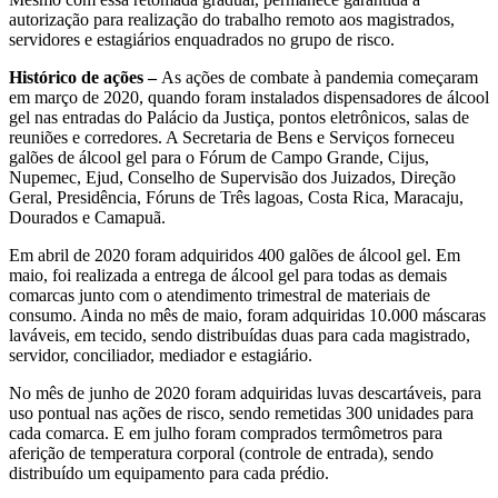
autorização para realização do trabalho remoto aos magistrados,
servidores e estagiários enquadrados no grupo de risco.
Histórico de ações –
As ações de combate à pandemia começaram
em março de 2020, quando foram instalados dispensadores de álcool
gel nas entradas do Palácio da Justiça, pontos eletrônicos, salas de
reuniões e corredores. A Secretaria de Bens e Serviços forneceu
galões de álcool gel para o Fórum de Campo Grande, Cijus,
Nupemec, Ejud, Conselho de Supervisão dos Juizados, Direção
Geral, Presidência, Fóruns de Três lagoas, Costa Rica, Maracaju,
Dourados e Camapuã.
Em abril de 2020 foram adquiridos 400 galões de álcool gel. Em
maio, foi realizada a entrega de álcool gel para todas as demais
comarcas junto com o atendimento trimestral de materiais de
consumo. Ainda no mês de maio, foram adquiridas 10.000 máscaras
laváveis, em tecido, sendo distribuídas duas para cada magistrado,
servidor, conciliador, mediador e estagiário.
No mês de junho de 2020 foram adquiridas luvas descartáveis, para
uso pontual nas ações de risco, sendo remetidas 300 unidades para
cada comarca. E em julho foram comprados termômetros para
aferição de temperatura corporal (controle de entrada), sendo
distribuído um equipamento para cada prédio.