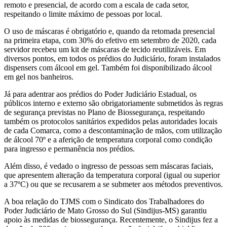
remoto e presencial, de acordo com a escala de cada setor,
respeitando o limite máximo de pessoas por local.
O uso de máscaras é obrigatório e, quando da retomada presencial
na primeira etapa, com 30% do efetivo em setembro de 2020, cada
servidor recebeu um kit de máscaras de tecido reutilizáveis. Em
diversos pontos, em todos os prédios do Judiciário, foram instalados
dispensers com álcool em gel. Também foi disponibilizado álcool
em gel nos banheiros.
Já para adentrar aos prédios do Poder Judiciário Estadual, os
públicos interno e externo são obrigatoriamente submetidos às regras
de segurança previstas no Plano de Biossegurança, respeitando
também os protocolos sanitários expedidos pelas autoridades locais
de cada Comarca, como a descontaminação de mãos, com utilização
de álcool 70º e a aferição de temperatura corporal como condição
para ingresso e permanência nos prédios.
Além disso, é vedado o ingresso de pessoas sem máscaras faciais,
que apresentem alteração da temperatura corporal (igual ou superior
a 37ºC) ou que se recusarem a se submeter aos métodos preventivos.
A boa relação do TJMS com o Sindicato dos Trabalhadores do
Poder Judiciário de Mato Grosso do Sul (Sindijus-MS) garantiu
apoio às medidas de biossegurança. Recentemente, o Sindijus fez a