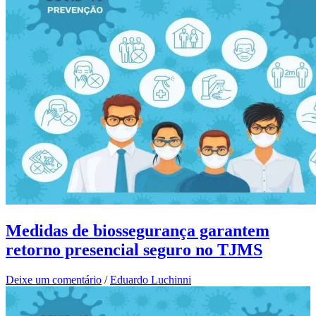
Medidas de biossegurança garantem
retorno presencial seguro no TJMS
Deixe um comentário
/
Eduardo Luchinni