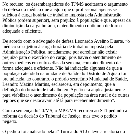
No recurso, os desembargadores do TJ/MS aceitaram o argumento
da defesa do médico que alegou que o profissional apenas se
sujeitou à carga horária de trabalho imposta pela Administração
Pública (ordem superior), sem prejuízo à população e que, apesar da
diminuição da carga horária, o atendimento continuou de forma
adequada e eficiente.
De acordo com o advogado de defesa Leonardo Avelino Duarte, “o
médico se sujeitou à carga horária de trabalho imposta pela
Administração Pública, notadamente por acreditar não existir
prejuízo para o exercício do cargo, pois havia o atendimento de
outros médicos em outros dias da semana, com atendimento de
forma adequada e eficiente. Não há indicação algumas de que a
população atendida na unidade de Saúde do Distrito de Aguão foi
prejudicada, ao contrário, o próprio secretário Municipal de Saúde,
Leandro Mazina Martins, esclareceu, em depoimento, que a
definição do horário de trabalho em Aguão era atípica justamente
para viabilizar o atendimento da população na área rural e de outras
regiões que se deslocavam até lá para receber atendimento”.
Com a sentença do TJ/MS, o MPE/MS recorreu ao STJ pedindo a
reforma da decisão do Tribunal de Justiça, mas teve o pedido
negado.
O pedido foi analisado pela 2ª Turma do STJ e teve a relatoria do