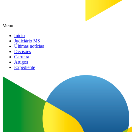
Menu
Início
Judiciário MS
Últimas notícias
Decisões
Carreira
Artigos
Expediente