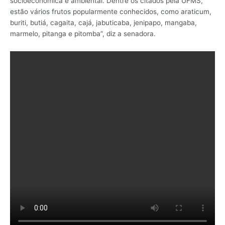
socioeconômica e ambiental. Dentre os citados pela UFMS,
estão vários frutos popularmente conhecidos, como araticum,
buriti, butiá, cagaita, cajá, jabuticaba, jenipapo, mangaba,
marmelo, pitanga e pitomba”, diz a senadora.