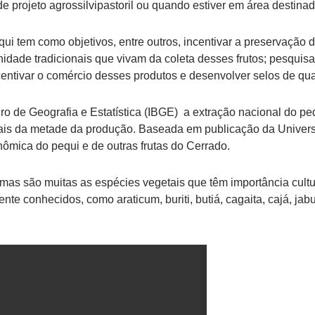
e projeto agrossilvipastoril ou quando estiver em área destinada
ui tem como objetivos, entre outros, incentivar a preservação 
nidade tradicionais que vivam da coleta desses frutos; pesquisa
incentivar o comércio desses produtos e desenvolver selos de qu
ro de Geografia e Estatística (IBGE) a extração nacional do pe
ais da metade da produção. Baseada em publicação da Univer
nômica do pequi e de outras frutas do Cerrado.
mas são muitas as espécies vegetais que têm importância cultu
nte conhecidos, como araticum, buriti, butiá, cagaita, cajá, ja