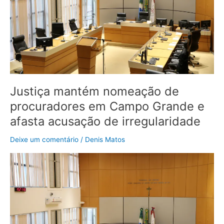
Campo
Grande
e
afasta
acusação
de
irregularidade
Justiça mantém nomeação de
procuradores em Campo Grande e
afasta acusação de irregularidade
Deixe um comentário
/
Denis Matos