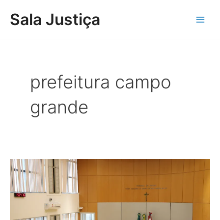
Ir
Main
Sala Justiça
para
Men
o
conteúdo
prefeitura campo
grande
Justiça
mantém
nomeação
de
procuradores
em