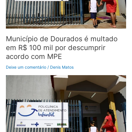
mil
por
descumprir
acordo
com
MPE
Município de Dourados é multado
em R$ 100 mil por descumprir
acordo com MPE
Deixe um comentário
/
Denis Matos