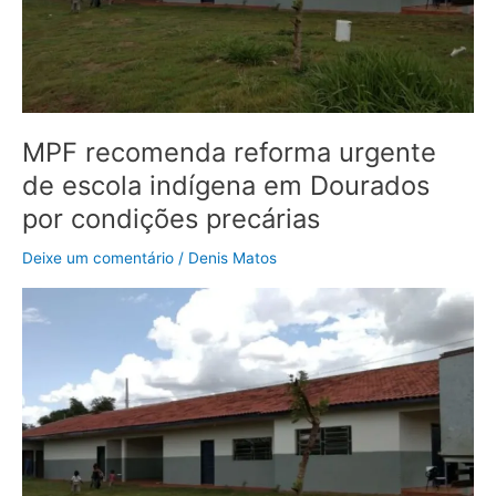
Dourados
por
condições
precárias
MPF recomenda reforma urgente
de escola indígena em Dourados
por condições precárias
Deixe um comentário
/
Denis Matos