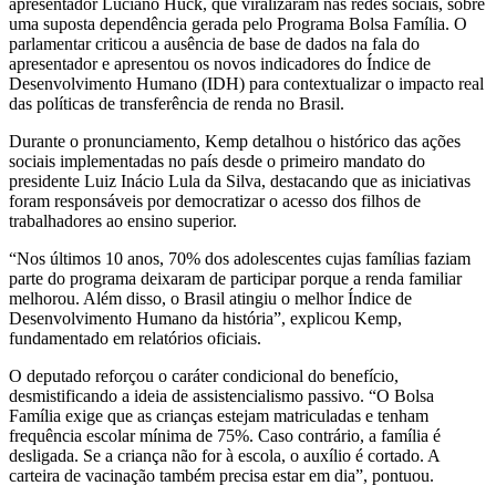
apresentador Luciano Huck, que viralizaram nas redes sociais, sobre
uma suposta dependência gerada pelo Programa Bolsa Família. O
parlamentar criticou a ausência de base de dados na fala do
apresentador e apresentou os novos indicadores do Índice de
Desenvolvimento Humano (IDH) para contextualizar o impacto real
das políticas de transferência de renda no Brasil.
Durante o pronunciamento, Kemp detalhou o histórico das ações
sociais implementadas no país desde o primeiro mandato do
presidente Luiz Inácio Lula da Silva, destacando que as iniciativas
foram responsáveis por democratizar o acesso dos filhos de
trabalhadores ao ensino superior.
“Nos últimos 10 anos, 70% dos adolescentes cujas famílias faziam
parte do programa deixaram de participar porque a renda familiar
melhorou. Além disso, o Brasil atingiu o melhor Índice de
Desenvolvimento Humano da história”, explicou Kemp,
fundamentado em relatórios oficiais.
O deputado reforçou o caráter condicional do benefício,
desmistificando a ideia de assistencialismo passivo. “O Bolsa
Família exige que as crianças estejam matriculadas e tenham
frequência escolar mínima de 75%. Caso contrário, a família é
desligada. Se a criança não for à escola, o auxílio é cortado. A
carteira de vacinação também precisa estar em dia”, pontuou.