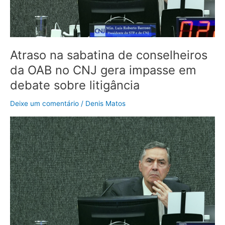
CNJ
gera
impasse
em
debate
Atraso na sabatina de conselheiros
sobre
da OAB no CNJ gera impasse em
litigância
debate sobre litigância
Deixe um comentário
/
Denis Matos