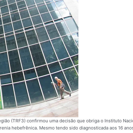
egião (TRF3) confirmou uma decisão que obriga o Instituto Naci
enia hebefrênica. Mesmo tendo sido diagnosticada aos 16 anos,