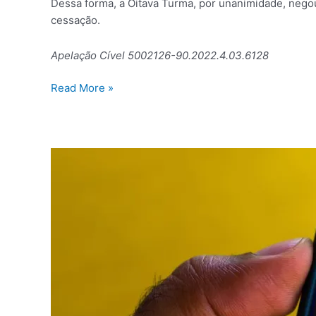
Dessa forma, a Oitava Turma, por unanimidade, nego
cessação.
Apelação Cível 5002126-90.2022.4.03.6128
Read More »
Prova
de
vida
no
INSS
volta
em
2023
com
novidades