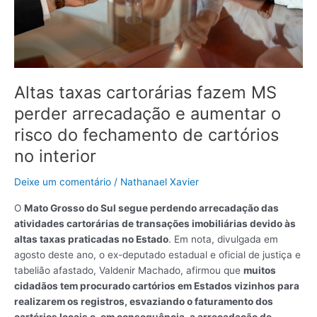
aumentar
o
risco
do
fechamento
de
Altas taxas cartorárias fazem MS
cartórios
perder arrecadação e aumentar o
no
risco do fechamento de cartórios
interior
no interior
Deixe um comentário
/
Nathanael Xavier
O
Mato Grosso do Sul segue perdendo arrecadação das
atividades cartorárias de transações imobiliárias devido às
altas taxas praticadas no Estado
. Em nota, divulgada em
agosto deste ano, o ex-deputado estadual e oficial de justiça e
tabelião afastado, Valdenir Machado, afirmou que
muitos
cidadãos tem procurado cartórios em Estados vizinhos para
realizarem os registros, esvaziando o faturamento dos