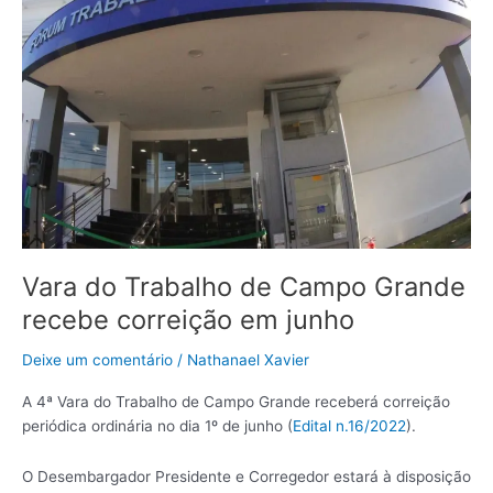
em
junho
Vara do Trabalho de Campo Grande
recebe correição em junho
Deixe um comentário
/
Nathanael Xavier
A 4ª Vara do Trabalho de Campo Grande receberá correição
periódica ordinária no dia 1º de junho (
Edital n.16/2022
).
O Desembargador Presidente e Corregedor estará à disposição