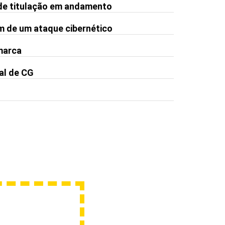
de titulação em andamento
m de um ataque cibernético
 marca
al de CG