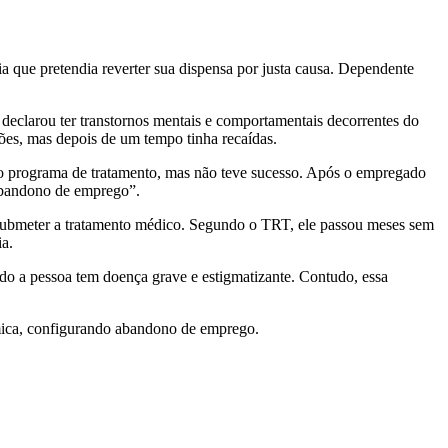
que pretendia reverter sua dispensa por justa causa. Dependente
declarou ter transtornos mentais e comportamentais decorrentes do
ções, mas depois de um tempo tinha recaídas.
ndo programa de tratamento, mas não teve sucesso. Após o empregado
r abandono de emprego”.
se submeter a tratamento médico. Segundo o TRT, ele passou meses sem
ia.
o a pessoa tem doença grave e estigmatizante. Contudo, essa
uímica, configurando abandono de emprego.