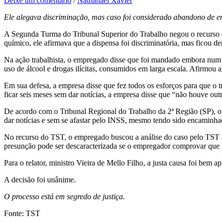
Deixe um comentário
/
Nathanael Xavier
Ele alegava discriminação, mas caso foi considerado abandono de 
A Segunda Turma do Tribunal Superior do Trabalho negou o recurso d
químico, ele afirmava que a dispensa foi discriminatória, mas ficou 
Na ação trabalhista, o empregado disse que foi mandado embora num m
uso de álcool e drogas ilícitas, consumidos em larga escala. Afirmou 
Em sua defesa, a empresa disse que fez todos os esforços para que o
ficar seis meses sem dar notícias, a empresa disse que “não houve out
De acordo com o Tribunal Regional do Trabalho da 2ª Região (SP), o f
dar notícias e sem se afastar pelo INSS, mesmo tendo sido encaminhad
No recurso do TST, o empregado buscou a análise do caso pelo TST a
presunção pode ser descaracterizada se o empregador comprovar que 
Para o relator, ministro Vieira de Mello Filho, a justa causa foi be
A decisão foi unânime.
O processo está em segredo de justiça.
Fonte: TST