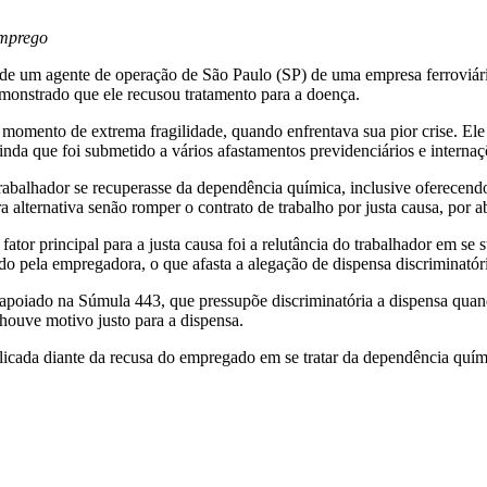
emprego
e um agente de operação de São Paulo (SP) de uma empresa ferroviária 
demonstrado que ele recusou tratamento para a doença.
omento de extrema fragilidade, quando enfrentava sua pior crise. Ele 
ainda que foi submetido a vários afastamentos previdenciários e interna
 trabalhador se recuperasse da dependência química, inclusive oferece
ra alternativa senão romper o contrato de trabalho por justa causa, po
ator principal para a justa causa foi a relutância do trabalhador em 
o pela empregadora, o que afasta a alegação de dispensa discriminatór
poiado na Súmula 443, que pressupõe discriminatória a dispensa quand
houve motivo justo para a dispensa.
m aplicada diante da recusa do empregado em se tratar da dependência q