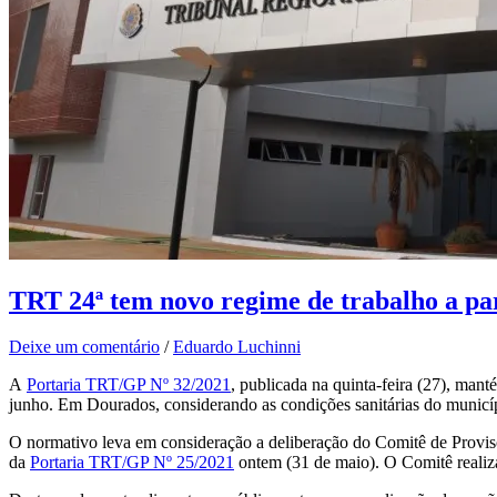
TRT 24ª tem novo regime de trabalho a par
Deixe um comentário
/
Eduardo Luchinni
A
Portaria TRT/GP Nº 32/2021
, publicada na quinta-feira (27), mant
junho. Em Dourados, considerando as condições sanitárias do municíp
O normativo leva em consideração a deliberação do Comitê de Provis
da
Portaria TRT/GP Nº 25/2021
ontem (31 de maio). O Comitê reali