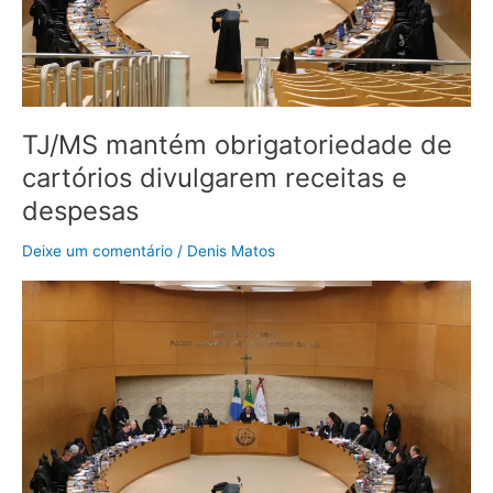
despesas
TJ/MS mantém obrigatoriedade de
cartórios divulgarem receitas e
despesas
Deixe um comentário
/
Denis Matos