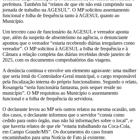
prefeitura. Também há “relatos de que ele não está cumprindo sua
jornada de trabalho na AGESUL”. O MP solicitou assentamento
funcional e folha de frequência tanto à AGESUL quanto ao
Município.
Um terceiro caso de funcionário da AGESUL e vereador aponta
que, além da suspeita de absenteísmo na agência, o denunciante
apontou que o vereador “estaria recebendo diárias irregulares como
vereador”. O MP solicitou à AGESUL a folha de frequência e à
Câmara a relação completa das diárias recebidas desde janeiro de
2025, com os documentos comprobatórios das viagens.
A denúncia continua e envolve um elemento agravante: uma mulher
que seria irmã do Controlador-Geral municipal, o cargo responsável
pela fiscalização interna do próprio funcionalismo. Segundo o relato,
Rosangela “seria funcionária fantasma, pois sequer reside no
município”. O MP requisitou ao Município o assentamento
funcional e a folha de frequência da servidora.
O declarante levou ao MP seis outros relatos na mesma ocasião, um
dos casos, o declarante informou que o servidor “consta como
cedido para outro órgão, mas não há informações sobre o local”, e
que haveria relatos de que ele “estaria trabalhando na Coca-Cola,
em Campo Grande/MS”. Os documentos do caso foram
encaminhados para uma Notícia de Fato já existente.