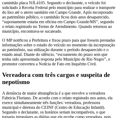
caminhão placa NJL4105. Segundo o declarante, o veículo foi
solicitado à Receita Federal pelo município para realizar o transporte
do lixo até o aterro sanitário em Campo Grande. Após incorporado
ao patrimônio público, o caminhão ficou dois anos desaparecido,
“supostamente estaria em oficina em Campo Grande/MS”, segundo
o relato registrado no Termo de Atendimento. Quando retornou ao
município, encontrava-se sucateado.
O MP notificou a Prefeitura e fixou prazo para que fossem prestadas
informações sobre o estado do veículo no momento da incorporação
ao patrimônio, sua utilização durante o período desaparecido e o
estado atual. Diante do silêncio, “escoamento do prazo sem que
tenha sido apresentada resposta pelo Município de Rio Negro”, o
promotor converteu a Notícia de Fato em Inquérito Civil.
Vereadora com três cargos e suspeita de
nepotismo
A denúncia de maior abrangência é a que envolve a vereadora
Fabricia Floriano. De acordo com o relato registrado nos autos, ela
exerce simultaneamente três funções: vereadora, professora
municipal e diretora do CEINF (Centro de Educação Infantil).
Segundo o declarante, os horários seriam incompatíveis, o que
tornaria irregulares as diárias que ela recebe como vereadora, pois