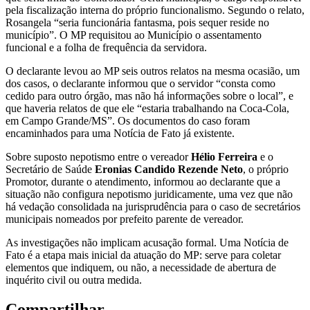
pela fiscalização interna do próprio funcionalismo. Segundo o relato,
Rosangela “seria funcionária fantasma, pois sequer reside no
município”. O MP requisitou ao Município o assentamento
funcional e a folha de frequência da servidora.
O declarante levou ao MP seis outros relatos na mesma ocasião, um
dos casos, o declarante informou que o servidor “consta como
cedido para outro órgão, mas não há informações sobre o local”, e
que haveria relatos de que ele “estaria trabalhando na Coca-Cola,
em Campo Grande/MS”. Os documentos do caso foram
encaminhados para uma Notícia de Fato já existente.
Sobre suposto nepotismo entre o vereador
Hélio Ferreira
e o
Secretário de Saúde
Eronias Candido Rezende Neto
, o próprio
Promotor, durante o atendimento, informou ao declarante que a
situação não configura nepotismo juridicamente, uma vez que não
há vedação consolidada na jurisprudência para o caso de secretários
municipais nomeados por prefeito parente de vereador.
As investigações não implicam acusação formal. Uma Notícia de
Fato é a etapa mais inicial da atuação do MP: serve para coletar
elementos que indiquem, ou não, a necessidade de abertura de
inquérito civil ou outra medida.
Compartilhar