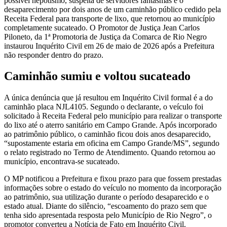
possível nepotismo, suspeita de servidores fantasmas e o
desaparecimento por dois anos de um caminhão público cedido pela
Receita Federal para transporte de lixo, que retornou ao município
completamente sucateado. O Promotor de Justiça Jean Carlos
Piloneto, da 1ª Promotoria de Justiça da Comarca de Rio Negro
instaurou Inquérito Civil em 26 de maio de 2026 após a Prefeitura
não responder dentro do prazo.
Caminhão sumiu e voltou sucateado
A única denúncia que já resultou em Inquérito Civil formal é a do
caminhão placa NJL4105. Segundo o declarante, o veículo foi
solicitado à Receita Federal pelo município para realizar o transporte
do lixo até o aterro sanitário em Campo Grande. Após incorporado
ao patrimônio público, o caminhão ficou dois anos desaparecido,
“supostamente estaria em oficina em Campo Grande/MS”, segundo
o relato registrado no Termo de Atendimento. Quando retornou ao
município, encontrava-se sucateado.
O MP notificou a Prefeitura e fixou prazo para que fossem prestadas
informações sobre o estado do veículo no momento da incorporação
ao patrimônio, sua utilização durante o período desaparecido e o
estado atual. Diante do silêncio, “escoamento do prazo sem que
tenha sido apresentada resposta pelo Município de Rio Negro”, o
promotor converteu a Notícia de Fato em Inquérito Civil.