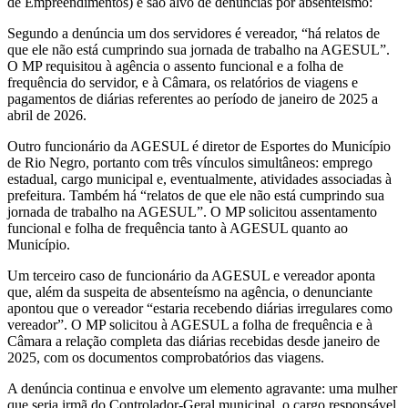
de Empreendimentos) e são alvo de denúncias por absenteísmo:
Segundo a denúncia um dos servidores é vereador, “há relatos de
que ele não está cumprindo sua jornada de trabalho na AGESUL”.
O MP requisitou à agência o assento funcional e a folha de
frequência do servidor, e à Câmara, os relatórios de viagens e
pagamentos de diárias referentes ao período de janeiro de 2025 a
abril de 2026.
Outro funcionário da AGESUL é diretor de Esportes do Município
de Rio Negro, portanto com três vínculos simultâneos: emprego
estadual, cargo municipal e, eventualmente, atividades associadas à
prefeitura. Também há “relatos de que ele não está cumprindo sua
jornada de trabalho na AGESUL”. O MP solicitou assentamento
funcional e folha de frequência tanto à AGESUL quanto ao
Município.
Um terceiro caso de funcionário da AGESUL e vereador aponta
que, além da suspeita de absenteísmo na agência, o denunciante
apontou que o vereador “estaria recebendo diárias irregulares como
vereador”. O MP solicitou à AGESUL a folha de frequência e à
Câmara a relação completa das diárias recebidas desde janeiro de
2025, com os documentos comprobatórios das viagens.
A denúncia continua e envolve um elemento agravante: uma mulher
que seria irmã do Controlador-Geral municipal, o cargo responsável