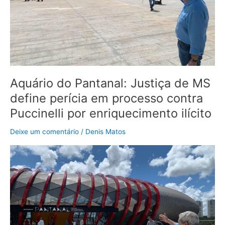
em
processo
contra
Puccinelli
por
enriquecimento
ilícito
Aquário do Pantanal: Justiça de MS
define perícia em processo contra
Puccinelli por enriquecimento ilícito
Deixe um comentário
/
Denis Matos