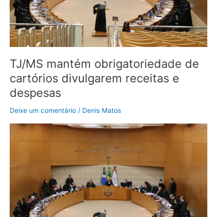
despesas
TJ/MS mantém obrigatoriedade de
cartórios divulgarem receitas e
despesas
Deixe um comentário
/
Denis Matos