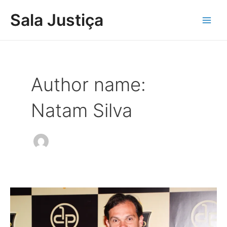
Ir
Main
Sala Justiça
para
Men
o
conteúdo
Author name:
Natam Silva
Prefeitura
de
Paranaíba
anula