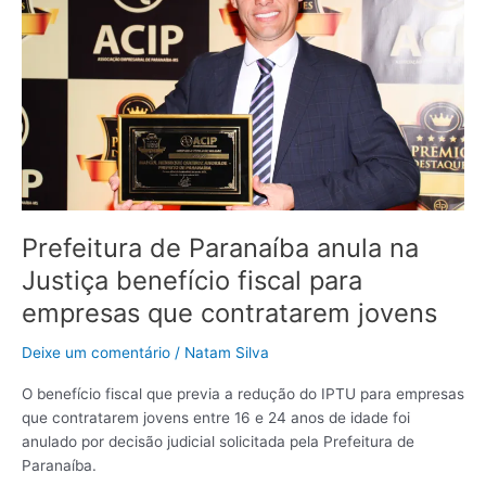
na
Justiça
benefício
fiscal
para
empresas
que
contratarem
jovens
Prefeitura de Paranaíba anula na
Justiça benefício fiscal para
empresas que contratarem jovens
Deixe um comentário
/
Natam Silva
O benefício fiscal que previa a redução do IPTU para empresas
que contratarem jovens entre 16 e 24 anos de idade foi
anulado por decisão judicial solicitada pela Prefeitura de
Paranaíba.