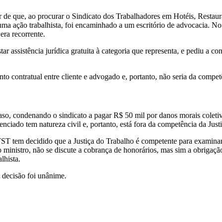
r de que, ao procurar o Sindicato dos Trabalhadores em Hotéis, Restau
 uma ação trabalhista, foi encaminhado a um escritório de advocacia. No
era recorrente.
r assistência jurídica gratuita à categoria que representa, e pediu a c
to contratual entre cliente e advogado e, portanto, não seria da compet
 caso, condenando o sindicato a pagar R$ 50 mil por danos morais colet
ciado tem natureza civil e, portanto, está fora da competência da Jus
ST tem decidido que a Justiça do Trabalho é competente para examinar aç
ministro, não se discute a cobrança de honorários, mas sim a obrigação 
lhista.
 decisão foi unânime.