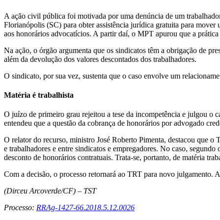
A ação civil pública foi motivada por uma denúncia de um trabalhado
Florianópolis (SC) para obter assistência jurídica gratuita para mover
aos honorários advocatícios. A partir daí, o MPT apurou que a prática 
Na ação, o órgão argumenta que os sindicatos têm a obrigação de presta
além da devolução dos valores descontados dos trabalhadores.
O sindicato, por sua vez, sustenta que o caso envolve um relacionamen
Matéria é trabalhista
O juízo de primeiro grau rejeitou a tese da incompetência e julgou o
entendeu que a questão da cobrança de honorários por advogado creden
O relator do recurso, ministro José Roberto Pimenta, destacou que o T
e trabalhadores e entre sindicatos e empregadores. No caso, segundo o 
desconto de honorários contratuais. Trata-se, portanto, de matéria traba
Com a decisão, o processo retornará ao TRT para novo julgamento. A
(Dirceu Arcoverde/CF) – TST
Processo:
RRAg-1427-66.2018.5.12.0026