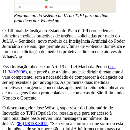
Reproducao do sistema de IA do TJPI para medidas
protetivas por WhatsApp
O Tribunal de Justiça do Estado do Piauí (TJPI) concedeu as
primeiras medidas protetivas de urgência solicitadas por meio do
JuLIA – Sentinela, novo módulo da Inteligência Artificial do Poder
Judiciário do Piauí, que permite às vítimas de violência doméstica e
familiar a solicitação de medidas protetivas diretamente através do
WhatsApp.
Essa inovação obedece ao Art. 19 da Lei Maria da Penha (
Lei
11.340/2006
), que prevê que a vítima pode se dirigir diretamente à
vara competente, sem a necessidade de comparecer à delegacia ou
ser representada por advogado. As primeiras duas medidas
protetivas de urgência concedidas após pedido feito pelo aplicativo
de mensagens foram protocoladas nas comarcas de São Raimundo
Nonato e Corrente.
O desembargador José Wilson, supervisor do Laboratório de
Inovação do TJPI (OpalaLab), ressalta que para ter acesso à
funcionalidade basta enviar uma mensagem ao número da
JuLIA:
(86) 98128-8015
. “Se a vítima confirmar que sofre ou está
na iminência de sofrer agressão, a JuLIA irá fornecer um passo a