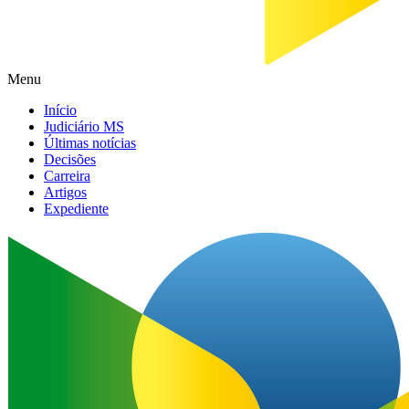
Menu
Início
Judiciário MS
Últimas notícias
Decisões
Carreira
Artigos
Expediente