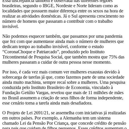
Essa discrepância também é observada nas diferentes regiões
brasileiras, segundo o IBGE, Nordeste e Norte lideram como as
localidades que possuem maior diferença entre os sexos na hora de
realizar as atividades domésticas. Já o Sul apresenta crescimento no
número de homens que passaram a contribuir com o trabalho
invisível.
Não podemos esquecer também, que passamos por uma pandemia
que fez com que aumentasse ainda mais o número de mulheres que
dedicam tempo ao trabalho invisível, conforme o estudo
“CoronaChoque e Patriarcado”, produzido pelo Instituto
Tricontinental de Pesquisa Social, que também mostra que 75% das
mulheres passaram a cuidar de outra pessoa nesse momento.
Por isso, é cada vez mais comum ver mulheres exaustas devido à
sobrecarga de tarefas já que, como fazemos parte de uma sociedade
ainda muito machista, sempre recaí sobre a mulheres. Uma pesquisa
conduzida pelo Instituto Brasileiro de Economia, vinculado à
Fundação Getúlio Vargas, revelou que mais de 11 milhões de mães
no Brasil assumem a criação de seus filhos de forma independente,
esse cenário torna a tarefa ainda mais desafiadora.
O Projeto de Lei 2691/21, se assemelha com iniciativas já realizadas
em outros países. Por exemplo, a Alemanha tem um sistema
chamado Lei da Pensão Por Criança, que concede crédito de pensão
para pais que cuidam de filhos pequenos. Esses créditos aumentam o