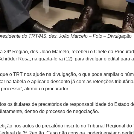
presidente do TRT/MS, des. João Marcelo – Foto – Divulgação
da 24ª Região, des. João Marcelo, recebeu o Chefe da Procura
röder Rosa, na quarta-feira (12), para divulgar o edital para 
ra que o TRT nos ajude na divulgação, o que pode ampliar o nú
ixar na tabela e aplicar o desconto já com as retenções tributária
o processo”, afirmou o procurador.
dos os titulares de precatórios de responsabilidade do Estado 
iatamente, dentro do processo de negociação.
tição nos autos do precatório inscrito no Tribunal Regional do
ederal da 3ª Região. Caso não consiga, poderá enviar o pedido