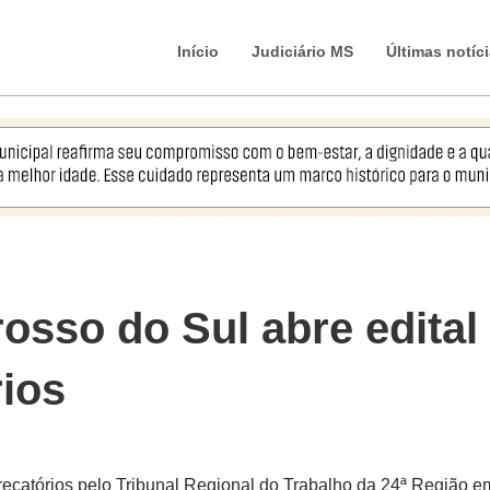
Início
Judiciário MS
Últimas notíc
osso do Sul abre edital
rios
recatórios pelo Tribunal Regional do Trabalho da 24ª Região e