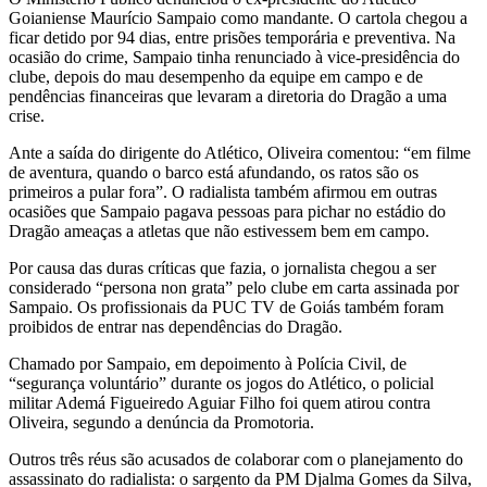
Goianiense Maurício Sampaio como mandante. O cartola chegou a
ficar detido por 94 dias, entre prisões temporária e preventiva. Na
ocasião do crime, Sampaio tinha renunciado à vice-presidência do
clube, depois do mau desempenho da equipe em campo e de
pendências financeiras que levaram a diretoria do Dragão a uma
crise.
Ante a saída do dirigente do Atlético, Oliveira comentou: “em filme
de aventura, quando o barco está afundando, os ratos são os
primeiros a pular fora”. O radialista também afirmou em outras
ocasiões que Sampaio pagava pessoas para pichar no estádio do
Dragão ameaças a atletas que não estivessem bem em campo.
Por causa das duras críticas que fazia, o jornalista chegou a ser
considerado “persona non grata” pelo clube em carta assinada por
Sampaio. Os profissionais da PUC TV de Goiás também foram
proibidos de entrar nas dependências do Dragão.
Chamado por Sampaio, em depoimento à Polícia Civil, de
“segurança voluntário” durante os jogos do Atlético, o policial
militar Ademá Figueiredo Aguiar Filho foi quem atirou contra
Oliveira, segundo a denúncia da Promotoria.
Outros três réus são acusados de colaborar com o planejamento do
assassinato do radialista: o sargento da PM Djalma Gomes da Silva,