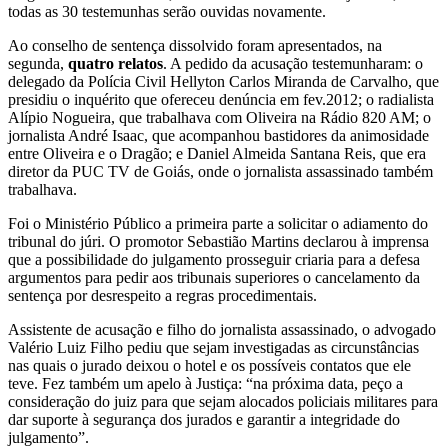
todas as 30 testemunhas serão ouvidas novamente.
Ao conselho de sentença dissolvido foram apresentados, na
segunda,
quatro relatos
. A pedido da acusação testemunharam: o
delegado da Polícia Civil Hellyton Carlos Miranda de Carvalho, que
presidiu o inquérito que ofereceu denúncia em fev.2012; o radialista
Alípio Nogueira, que trabalhava com Oliveira na Rádio 820 AM; o
jornalista André Isaac, que acompanhou bastidores da animosidade
entre Oliveira e o Dragão; e Daniel Almeida Santana Reis, que era
diretor da PUC TV de Goiás, onde o jornalista assassinado também
trabalhava.
Foi o Ministério Público a primeira parte a solicitar o adiamento do
tribunal do júri. O promotor Sebastião Martins declarou à imprensa
que a possibilidade do julgamento prosseguir criaria para a defesa
argumentos para pedir aos tribunais superiores o cancelamento da
sentença por desrespeito a regras procedimentais.
Assistente de acusação e filho do jornalista assassinado, o advogado
Valério Luiz Filho pediu que sejam investigadas as circunstâncias
nas quais o jurado deixou o hotel e os possíveis contatos que ele
teve. Fez também um apelo à Justiça: “na próxima data, peço a
consideração do juiz para que sejam alocados policiais militares para
dar suporte à segurança dos jurados e garantir a integridade do
julgamento”.