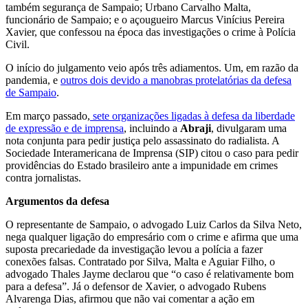
também segurança de Sampaio; Urbano Carvalho Malta,
funcionário de Sampaio; e o açougueiro Marcus Vinícius Pereira
Xavier, que confessou na época das investigações o crime à Polícia
Civil.
O início do julgamento veio após três adiamentos. Um, em razão da
pandemia, e
outros dois devido a manobras protelatórias da defesa
de Sampaio
.
Em março passado,
sete organizações ligadas à defesa da liberdade
de expressão e de imprensa
, incluindo a
Abraji
, divulgaram uma
nota conjunta para pedir justiça pelo assassinato do radialista. A
Sociedade Interamericana de Imprensa (SIP) citou o caso para pedir
providências do Estado brasileiro ante a impunidade em crimes
contra jornalistas.
Argumentos da defesa
O representante de Sampaio, o advogado Luiz Carlos da Silva Neto,
nega qualquer ligação do empresário com o crime e afirma que uma
suposta precariedade da investigação levou a polícia a fazer
conexões falsas. Contratado por Silva, Malta e Aguiar Filho, o
advogado Thales Jayme declarou que “o caso é relativamente bom
para a defesa”. Já o defensor de Xavier, o advogado Rubens
Alvarenga Dias, afirmou que não vai comentar a ação em