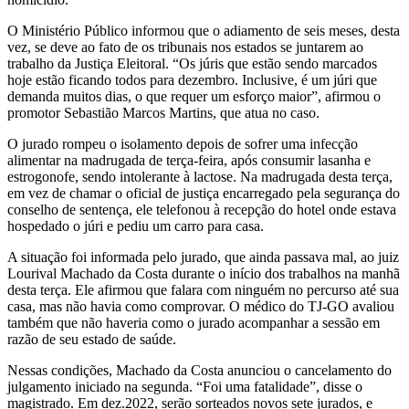
O Ministério Público informou que o adiamento de seis meses, desta
vez, se deve ao fato de os tribunais nos estados se juntarem ao
trabalho da Justiça Eleitoral. “Os júris que estão sendo marcados
hoje estão ficando todos para dezembro. Inclusive, é um júri que
demanda muitos dias, o que requer um esforço maior”, afirmou o
promotor Sebastião Marcos Martins, que atua no caso.
O jurado rompeu o isolamento depois de sofrer uma infecção
alimentar na madrugada de terça-feira, após consumir lasanha e
estrogonofe, sendo intolerante à lactose. Na madrugada desta terça,
em vez de chamar o oficial de justiça encarregado pela segurança do
conselho de sentença, ele telefonou à recepção do hotel onde estava
hospedado o júri e pediu um carro para casa.
A situação foi informada pelo jurado, que ainda passava mal, ao juiz
Lourival Machado da Costa durante o início dos trabalhos na manhã
desta terça. Ele afirmou que falara com ninguém no percurso até sua
casa, mas não havia como comprovar. O médico do TJ-GO avaliou
também que não haveria como o jurado acompanhar a sessão em
razão de seu estado de saúde.
Nessas condições, Machado da Costa anunciou o cancelamento do
julgamento iniciado na segunda. “Foi uma fatalidade”, disse o
magistrado. Em dez.2022, serão sorteados novos sete jurados, e