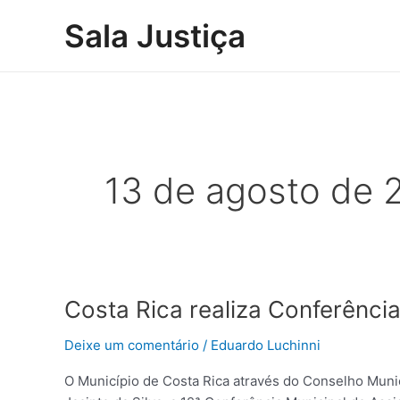
Ir
Sala Justiça
para
o
conteúdo
13 de agosto de 
Costa
Costa Rica realiza Conferênci
Rica
Deixe um comentário
/
Eduardo Luchinni
realiza
Conferência
O Município de Costa Rica através do Conselho Munici
de