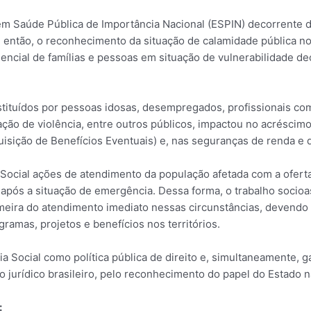
m Saúde Pública de Importância Nacional (ESPIN) decorrente do
, então, o reconhecimento da situação de calamidade pública no B
cial de famílias e pessoas em situação de vulnerabilidade dec
stituídos por pessoas idosas, desempregados, profissionais com
ação de violência, entre outros públicos, impactou no acrésci
uisição de Benefícios Eventuais) e, nas seguranças de renda e 
cial ações de atendimento da população afetada com a oferta d
após a situação de emergência. Dessa forma, o trabalho socioas
meira do atendimento imediato nessas circunstâncias, devendo 
ogramas, projetos e benefícios nos territórios.
 Social como política pública de direito e, simultaneamente, ga
 jurídico brasileiro, pelo reconhecimento do papel do Estado n
: