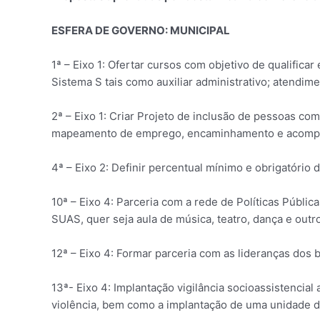
ESFERA DE GOVERNO: MUNICIPAL
1ª – Eixo 1: Ofertar cursos com objetivo de qualific
Sistema S tais como auxiliar administrativo; atendime
2ª – Eixo 1: Criar Projeto de inclusão de pessoas co
mapeamento de emprego, encaminhamento e acompan
4ª – Eixo 2: Definir percentual mínimo e obrigatório 
10ª – Eixo 4: Parceria com a rede de Políticas Públi
SUAS, quer seja aula de música, teatro, dança e outr
12ª – Eixo 4: Formar parceria com as lideranças dos 
13ª- Eixo 4: Implantação vigilância socioassistencia
violência, bem como a implantação de uma unidade de