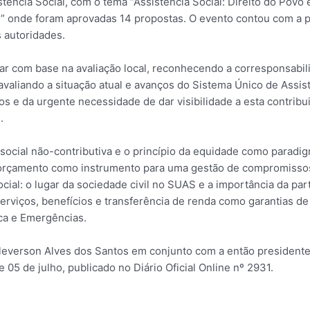
istência Social, com o tema “Assistência Social: Direito do Povo
al” onde foram aprovadas 14 propostas. O evento contou com a p
s autoridades.
erar com base na avaliação local, reconhecendo a corresponsabi
valiando a situação atual e avanços do Sistema Único de Assist
tos e da urgente necessidade de dar visibilidade a esta contribu
.
ocial não-contributiva e o princípio da equidade como paradigm
orçamento como instrumento para uma gestão de compromissos 
social: o lugar da sociedade civil no SUAS e a importância da p
erviços, benefícios e transferência de renda como garantias de 
ca e Emergências.
 Cleverson Alves dos Santos em conjunto com a então presidente
 05 de julho, publicado no Diário Oficial Online nº 2931.