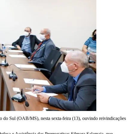
 do Sul (OAB/MS), nesta sexta-feira (13), ouvindo reivindicações
sa e Assistência das Prerrogativas Silmara Salamaia, que