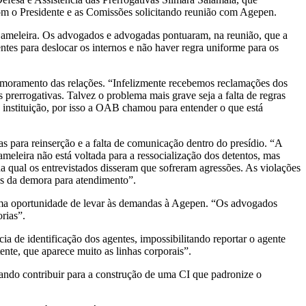
om o Presidente e as Comissões solicitando reunião com Agepen.
a Gameleira. Os advogados e advogadas pontuaram, na reunião, que a
ntes para deslocar os internos e não haver regra uniforme para os
imoramento das relações. “Infelizmente recebemos reclamações dos
prerrogativas. Talvez o problema mais grave seja a falta de regras
 instituição, por isso a OAB chamou para entender o que está
ara reinserção e a falta de comunicação dentro do presídio. “A
eleira não está voltada para a ressocialização dos detentos, mas
na qual os entrevistados disseram que sofreram agressões. As violações
es da demora para atendimento”.
 uma oportunidade de levar às demandas à Agepen. “Os advogados
orias”.
 de identificação dos agentes, impossibilitando reportar o agente
ente, que aparece muito as linhas corporais”.
ando contribuir para a construção de uma CI que padronize o