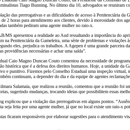
minalistas Tiago Bunning. No último dia 10, advogados se reuniram c
lação das prerrogativas e as dificuldades de acesso à Penitenciária d
 de 2 horas para atendimento aos clientes, devido à morosidade dos age
adas também pediram uma agente mulher no raio-x.
B/MS apresentou a realidade ao Aud ressaltando a importância do apr
 na Penitenciária da Gameleira, uma série de problemas e violações às 
egundo eles, prejudica os trabalhos. A Agepen é uma grande parceira da
as providências necessárias e achar uma saída”.
dual Caio Magno Duncan Couto comentou da necessidade de programas p
 histórica que é a defesa dos direitos humanos. Hoje, a unidade da Gam
tivo e punitivo. Fizemos pelo Conselho Estadual uma inspeção virtual, 
também continuam, a depender do dia e da equipe de agentes reclamaçõ
 Silmara Salamaia, que realizou a reunião, comentou que a reunião foi
rias, sugerindo mudanças, trocando ideias que possibilitem essas melh
explicou que a violação das prerrogativas em alguns pontos. “Ausência
seja feita por uma agente mulher, já que no local existe um raio-x pot
as ficaram responsáveis por elaborar sugestões para o atendimento vis