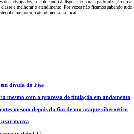
es dos advogados, se colocando à disposição para a padronização no a
lasse e melhorar o atendimento. Por vezes não ficamos sabendo tudo 
terial e melhorar o atendimento no local”.
em dívida do Fies
ria mesmo com o processo de titulação em andamento
entes mesmo depois do fim de um ataque cibernético
á usar marca
e carnaval de CG