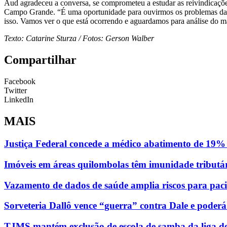
Aud agradeceu a conversa, se comprometeu a estudar as reivindicaçõ
Campo Grande. “É uma oportunidade para ouvirmos os problemas da c
isso. Vamos ver o que está ocorrendo e aguardamos para análise do ma
Texto: Catarine Sturza / Fotos: Gerson Walber
Compartilhar
Facebook
Twitter
LinkedIn
MAIS
Justiça Federal concede a médico abatimento de 19% 
Imóveis em áreas quilombolas têm imunidade tributá
Vazamento de dados de saúde amplia riscos para paci
Sorveteria Dallô vence “guerra” contra Dale e poder
TJMS mantém exclusão de escola de samba da liga d