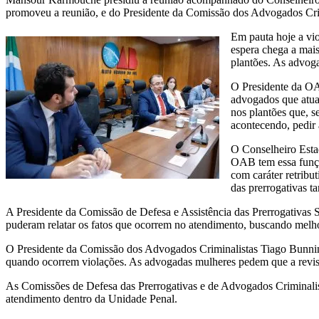
promoveu a reunião, e do Presidente da Comissão dos Advogados Cri
Em pauta hoje a vio
espera chega a mais
plantões. As advog
O Presidente da OA
advogados que atuam
nos plantões que, s
acontecendo, pedir 
O Conselheiro Esta
OAB tem essa função
com caráter retribu
das prerrogativas 
A Presidente da Comissão de Defesa e Assistência das Prerrogativas
puderam relatar os fatos que ocorrem no atendimento, buscando melho
O Presidente da Comissão dos Advogados Criminalistas Tiago Bunning 
quando ocorrem violações. As advogadas mulheres pedem que a revista 
As Comissões de Defesa das Prerrogativas e de Advogados Criminalist
atendimento dentro da Unidade Penal.