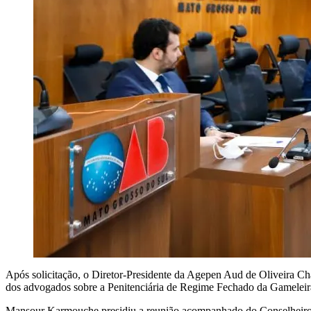
Após solicitação, o Diretor-Presidente da Agepen Aud de Oliveira C
dos advogados sobre a Penitenciária de Regime Fechado da Gamele
Mansour Karmouche presidiu a reunião acompanhado do Conselheiro E