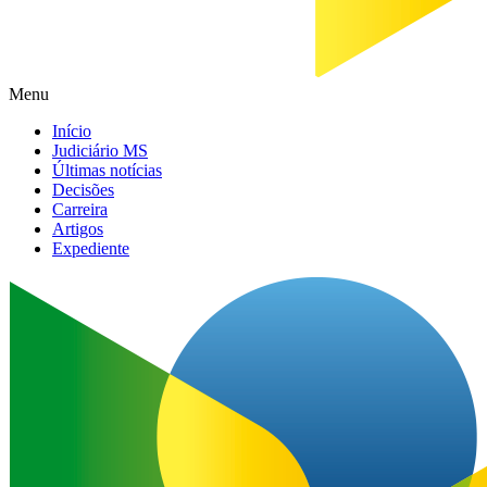
Menu
Início
Judiciário MS
Últimas notícias
Decisões
Carreira
Artigos
Expediente