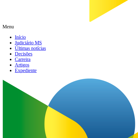
Menu
Início
Judiciário MS
Últimas notícias
Decisões
Carreira
Artigos
Expediente