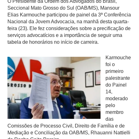
O Presidente da Ordem dos Advogados do Brasil,
Seccional Mato Grosso do Sul (OAB/MS), Mansour
Elias Karmouche participou de painel da 3ª Conferência
Nacional da Jovem Advocacia, na manhã desta quarta-
feira (23). Ele fez considerações sobre a precificação de
serviços advocatícios e a importância de seguir uma
tabela de honorários no início de carreira.
Karmouche
foi o
primeiro
palestrante
do Painel
14,
moderado
pelo
membro
das
Comissões de Processo Civil, Direito de Família e de
Mediação e Conciliação da OAB/MS, Rhauanni Nattielli