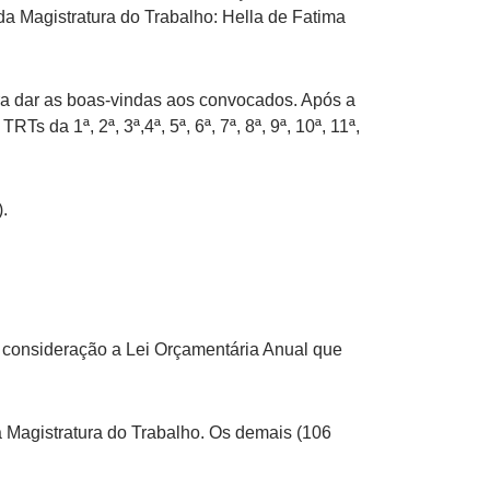
a Magistratura do Trabalho: Hella de Fatima
ara dar as boas-vindas aos convocados. Após a
a 1ª, 2ª, 3ª,4ª, 5ª, 6ª, 7ª, 8ª, 9ª, 10ª, 11ª,
).
 consideração a Lei Orçamentária Anual que
a Magistratura do Trabalho. Os demais (106