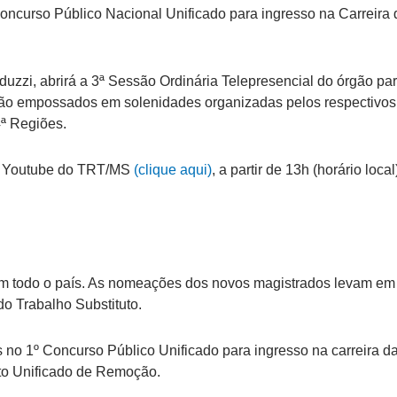
ncurso Público Nacional Unificado para ingresso na Carreira d
eduzzi, abrirá a 3ª Sessão Ordinária Telepresencial do órgão p
 empossados em solenidades organizadas pelos respectivos TRTs d
24ª Regiões.
 do Youtube do TRT/MS
(clique aqui)
, a partir de 13h (horário local
 em todo o país. As nomeações dos novos magistrados levam em
do Trabalho Substituto.
 no 1º Concurso Público Unificado para ingresso na carreira d
nto Unificado de Remoção.