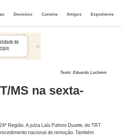
ias
Decisões
Carreira
Artigos
Expediente
Texto:
Eduardo Luchinni
T/MS na sexta-
 24ª Região. A juíza Laís Pahins Duarte, do TRT
o procedimento nacional de remoção. Também