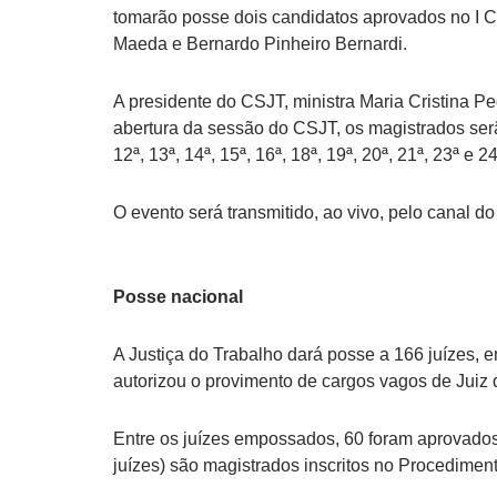
tomarão posse dois candidatos aprovados no I Co
Maeda e Bernardo Pinheiro Bernardi.
A presidente do CSJT, ministra Maria Cristina P
abertura da sessão do CSJT, os magistrados serão
12ª, 13ª, 14ª, 15ª, 16ª, 18ª, 19ª, 20ª, 21ª, 23ª e 
O evento será transmitido, ao vivo, pelo canal
Posse nacional
A Justiça do Trabalho dará posse a 166 juízes,
autorizou o provimento de cargos vagos de Juiz 
Entre os juízes empossados, 60 foram aprovados
juízes) são magistrados inscritos no Procedime