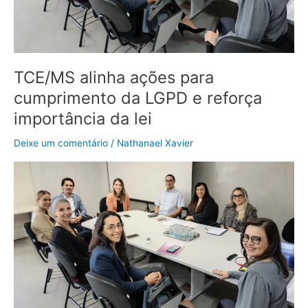
reforça
importância
da
lei
TCE/MS alinha ações para
cumprimento da LGPD e reforça
importância da lei
Deixe um comentário
/
Nathanael Xavier