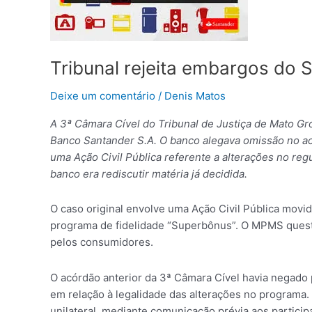
e
mantém
decisão
sobre
Tribunal rejeita embargos do
programa
“Superbônus”
Deixe um comentário
/
Denis Matos
A 3ª Câmara Cível do Tribunal de Justiça de Mato G
Banco Santander S.A. O banco alegava omissão no ac
uma Ação Civil Pública referente a alterações no r
banco era rediscutir matéria já decidida.
O caso original envolve uma Ação Civil Pública movid
programa de fidelidade “Superbônus”. O MPMS questi
pelos consumidores.
O acórdão anterior da 3ª Câmara Cível havia negado
em relação à legalidade das alterações no programa
unilateral, mediante comunicação prévia aos particip