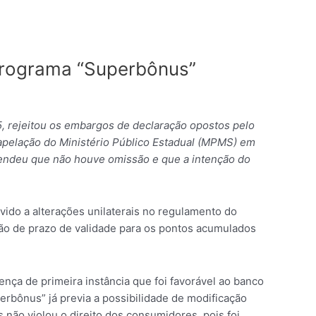
programa “Superbônus”
, rejeitou os embargos de declaração opostos pelo
apelação do Ministério Público Estadual (MPMS) em
tendeu que não houve omissão e que a intenção do
vido a alterações unilaterais no regulamento do
ão de prazo de validade para os pontos acumulados
ça de primeira instância que foi favorável ao banco
rbônus” já previa a possibilidade de modificação
 não violou o direito dos consumidores, pois foi