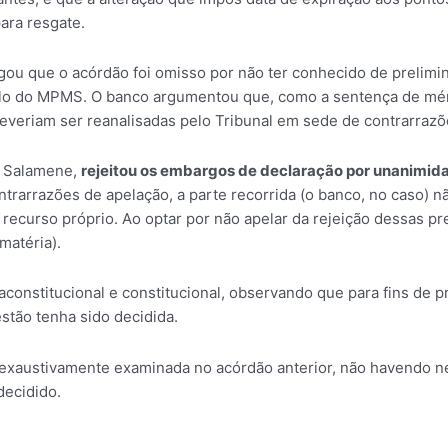
ara resgate.
u que o acórdão foi omisso por não ter conhecido de prelimin
o do MPMS. O banco argumentou que, como a sentença de mérito
everiam ser reanalisadas pelo Tribunal em sede de contrarrazõ
ik Salamene,
rejeitou os embargos de declaração por unanimid
trarrazões de apelação, a parte recorrida (o banco, no caso) n
 recurso próprio. Ao optar por não apelar da rejeição dessas p
matéria).
constitucional e constitucional, observando que para fins de 
stão tenha sido decidida.
oi exaustivamente examinada no acórdão anterior, não havendo 
decidido.