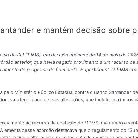
 Santander e mantém decisão sobre 
rosso do Sul (TJMS), em decisão unânime de 14 de maio de 2025
órdão anterior, que havia negado provimento a um recurso de 
egulamento do programa de fidelidade “Superbônus”. O TJMS en
a pelo Ministério Público Estadual contra o Banco Santander de
onava a legalidade dessas alterações, que incluíram a imposiç
 provimento ao recurso de apelação do MPMS, mantendo a senten
. A ementa desse acórdão destacava que o regulamento do “Supe
antes, e que a alteração que impôs data de expiração aos pontos