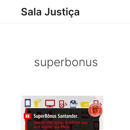
Ir
Sala Justiça
para
o
conteúdo
superbonus
Tribunal
rejeita
embargos
do
Santander