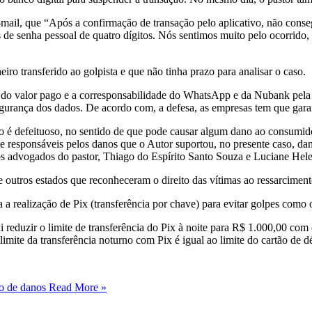
-mail, que “Após a confirmação de transação pelo aplicativo, não conse
s de senha pessoal de quatro dígitos. Nós sentimos muito pelo ocorrido
iro transferido ao golpista e que não tinha prazo para analisar o caso.
ão do valor pago e a corresponsabilidade do WhatsApp e da Nubank pela 
urança dos dados. De acordo com, a defesa, as empresas tem que garant
ço é defeituoso, no sentido de que pode causar algum dano ao consumido
e responsáveis pelos danos que o Autor suportou, no presente caso, da
s advogados do pastor, Thiago do Espírito Santo Souza e Luciane Hele
outros estados que reconheceram o direito das vítimas ao ressarcimento
a a realização de Pix (transferência por chave) para evitar golpes co
 reduzir o limite de transferência do Pix à noite para R$ 1.000,00 com 
limite da transferência noturno com Pix é igual ao limite do cartão de d
o de danos
Read More »