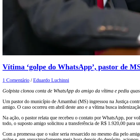
Vítima ‘golpe do WhatsApp’, pastor de MS
1 Comentário
/
Eduardo Luchinni
Golpista clonou conta de WhatsApp do amigo da vítima e pediu qua
Um pastor do município de Amambai (MS) ingressou na Justiça contra
amigo. O caso ocorreu em abril deste ano e a vítima busca indenizaçã
Na ação, o pastor relata que recebeu o contato por WhatsApp, por v
todo, o suposto amigo solicitou a transferência de R$ 1.920,00 para um
Com a promessa que o valor seria ressarcido no mesmo dia pelo amigo,
golpe e, em aproximadamente meia hora depois do depósito, acionou o