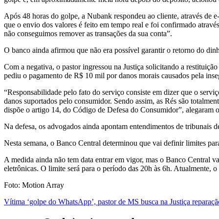
Após 48 horas do golpe, a Nubank respondeu ao cliente, através de e
que o envio dos valores é feito em tempo real e foi confirmado atravé
não conseguimos remover as transações da sua conta”.
O banco ainda afirmou que não era possível garantir o retorno do dinhe
Com a negativa, o pastor ingressou na Justiça solicitando a restituiç
pediu o pagamento de R$ 10 mil por danos morais causados pela inseg
“Responsabilidade pelo fato do serviço consiste em dizer que o servi
danos suportados pelo consumidor. Sendo assim, as Rés são totalment
dispõe o artigo 14, do Código de Defesa do Consumidor”, alegaram o
Na defesa, os advogados ainda apontam entendimentos de tribunais de 
Nesta semana, o Banco Central determinou que vai definir limites par
A medida ainda não tem data entrar em vigor, mas o Banco Central vai
eletrônicas. O limite será para o período das 20h às 6h. Atualmente, o 
Foto: Motion Array
Vítima ‘golpe do WhatsApp’, pastor de MS busca na Justiça reparaçã