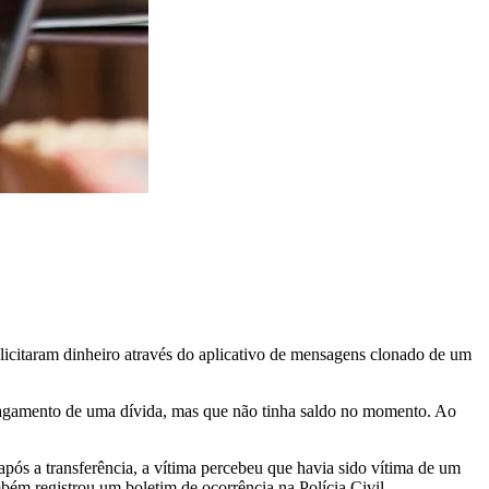
icitaram dinheiro através do aplicativo de mensagens clonado de um
 pagamento de uma dívida, mas que não tinha saldo no momento. Ao
pós a transferência, a vítima percebeu que havia sido vítima de um
ém registrou um boletim de ocorrência na Polícia Civil.