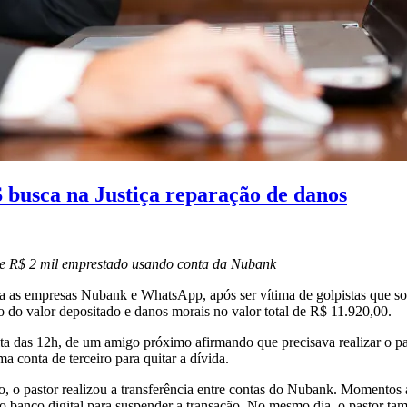
 busca na Justiça reparação de danos
se R$ 2 mil emprestado usando conta da Nubank
 as empresas Nubank e WhatsApp, após ser vítima de golpistas que sol
o do valor depositado e danos morais no valor total de R$ 11.920,00.
olta das 12h, de um amigo próximo afirmando que precisava realizar o
a conta de terceiro para quitar a dívida.
 o pastor realizou a transferência entre contas do Nubank. Momentos a
 banco digital para suspender a transação. No mesmo dia, o pastor tamb