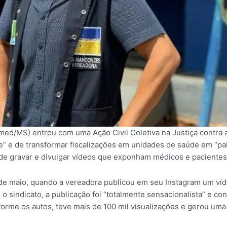
med/MS) entrou com uma Ação Civil Coletiva na Justiça contra
e” e de transformar fiscalizações em unidades de saúde em “palc
 de gravar e divulgar vídeos que exponham médicos e pacientes,
 de maio, quando a vereadora publicou em seu Instagram um ví
sindicato, a publicação foi “totalmente sensacionalista” e con
orme os autos, teve mais de 100 mil visualizações e gerou uma 