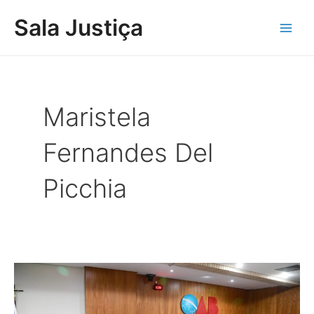
Ir
Main
Sala Justiça
para
Men
o
conteúdo
Maristela
Fernandes Del
Picchia
OAB/MS
divulga
lista