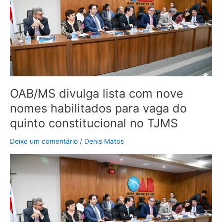
com
nove
nomes
habilitados
para
vaga
do
quinto
constitucional
OAB/MS divulga lista com nove
no
nomes habilitados para vaga do
TJMS
quinto constitucional no TJMS
Deixe um comentário
/
Denis Matos