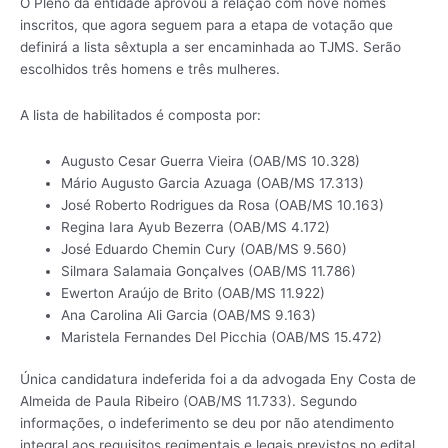
O Pleno da entidade aprovou a relação com nove nomes
inscritos, que agora seguem para a etapa de votação que
definirá a lista sêxtupla a ser encaminhada ao TJMS. Serão
escolhidos três homens e três mulheres.
A lista de habilitados é composta por:
Augusto Cesar Guerra Vieira (OAB/MS 10.328)
Mário Augusto Garcia Azuaga (OAB/MS 17.313)
José Roberto Rodrigues da Rosa (OAB/MS 10.163)
Regina Iara Ayub Bezerra (OAB/MS 4.172)
José Eduardo Chemin Cury (OAB/MS 9.560)
Silmara Salamaia Gonçalves (OAB/MS 11.786)
Ewerton Araújo de Brito (OAB/MS 11.922)
Ana Carolina Ali Garcia (OAB/MS 9.163)
Maristela Fernandes Del Picchia (OAB/MS 15.472)
Única candidatura indeferida foi a da advogada Eny Costa de
Almeida de Paula Ribeiro (OAB/MS 11.733). Segundo
informações, o indeferimento se deu por não atendimento
integral aos requisitos regimentais e legais previstos no edital