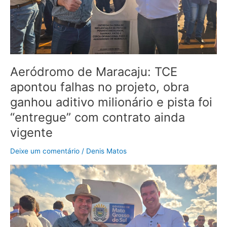
obra
ganhou
aditivo
milionário
e
pista
Aeródromo de Maracaju: TCE
foi
“entregue”
apontou falhas no projeto, obra
com
ganhou aditivo milionário e pista foi
contrato
“entregue” com contrato ainda
ainda
vigente
vigente
Deixe um comentário
/
Denis Matos