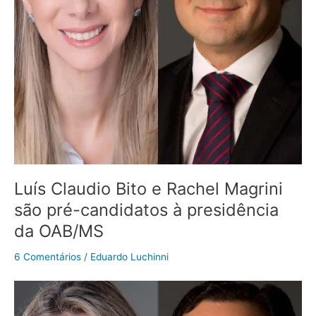
candidatos
à
presidência
da
OAB/MS
Luís Claudio Bito e Rachel Magrini
são pré-candidatos à presidência
da OAB/MS
6 Comentários
/
Eduardo Luchinni