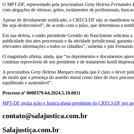
O MPT-DF, representado pela procuradora
Geny Helena Fernandes 
com alegações de ofensas, gritos, isolamentos de profissionais, bus
Apesar de devidamente notificado, o CRECI-DF não se manifestou sobr
lhe seja desfavorável”, de acordo com o juízo, que determinou a notifi
Em sua defesa, o então presidente Geraldo do Nascimento solicitou a t
publicidade dos atos processuais e da atividade jurisdicional, garanti
relevantes informações a todos os cidadãos”, sustenta o juiz Fernand
O magistrado afirma, ainda, que “os depoimentos e documentos aprese
condutas reprováveis de seu presidente e de tratamento hostil dispens
A procuradora
Geny Helena Marques
ressalta que é claro o dever jur
de modo que a presença do assédio moral como fator de risco psicossoc
equilibrado e sustentável”.
Processo nº 0000379-64.2024.5.10.0011
MPT-DF ajuiza ação e Justiça afasta presidente do CRECI-DF por as
contato@salajustica.com.br
Salajustiça.com.br