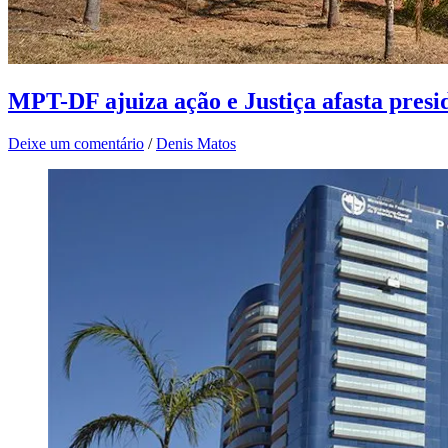
MPT-DF ajuiza ação e Justiça afasta pres
Deixe um comentário
/
Denis Matos