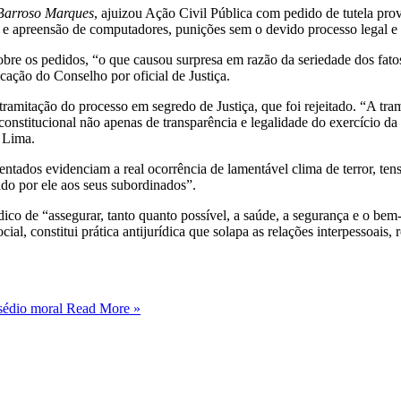
Barroso Marques
, ajuizou Ação Civil Pública com pedido de tutela pr
cas e apreensão de computadores, punições sem o devido processo legal
e os pedidos, “o que causou surpresa em razão da seriedade dos fatos
cação do Conselho por oficial de Justiça.
ramitação do processo em segredo de Justiça, que foi rejeitado. “A tra
a constitucional não apenas de transparência e legalidade do exercício d
o Lima.
ntados evidenciam a real ocorrência de lamentável clima de terror, ten
ado por ele aos seus subordinados”.
ídico de “assegurar, tanto quanto possível, a saúde, a segurança e o bem
ial, constitui prática antijurídica que solapa as relações interpessoai
sédio moral
Read More »