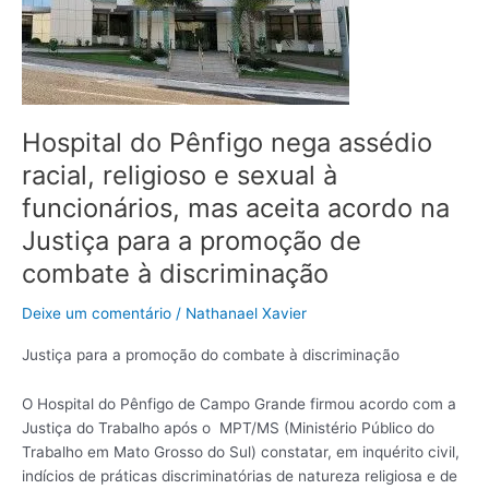
religioso
e
sexual
à
funcionários,
Hospital do Pênfigo nega assédio
mas
aceita
racial, religioso e sexual à
acordo
funcionários, mas aceita acordo na
na
Justiça para a promoção de
Justiça
para
combate à discriminação
a
promoção
Deixe um comentário
/
Nathanael Xavier
de
Justiça para a promoção do combate à discriminação
combate
à
discriminação
O Hospital do Pênfigo de Campo Grande firmou acordo com a
Justiça do Trabalho após o MPT/MS (Ministério Público do
Trabalho em Mato Grosso do Sul) constatar, em inquérito civil,
indícios de práticas discriminatórias de natureza religiosa e de