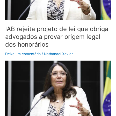
a
provar
origem
legal
dos
IAB rejeita projeto de lei que obriga
honorários
advogados a provar origem legal
dos honorários
Deixe um comentário
/
Nathanael Xavier