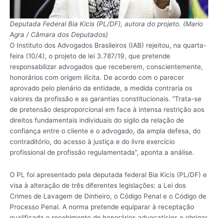
Deputada Federal Bia Kicis (PL/DF), autora do projeto. (Mario
Agra / Câmara dos Deputados)
O Instituto dos Advogados Brasileiros (IAB) rejeitou, na quarta-
feira (10/4), o projeto de lei 3.787/19, que pretende
responsabilizar advogados que receberem, conscientemente,
honorários com origem ilícita. De acordo com o parecer
aprovado pelo plenário da entidade, a medida contraria os
valores da profissão e as garantias constitucionais. “Trata-se
de pretensão desproporcional em face à intensa restrição aos
direitos fundamentais individuais do sigilo da relação de
confiança entre o cliente e o advogado, da ampla defesa, do
contraditório, do acesso à justiça e do livre exercício
profissional de profissão regulamentada”, aponta a análise.
O PL foi apresentado pela deputada federal Bia Kicis (PL/DF) e
visa à alteração de três diferentes legislações: a Lei dos
Crimes de Lavagem de Dinheiro, o Código Penal e o Código de
Processo Penal. A norma pretende equiparar à receptação
qualificada o recebimento de honorários advocatícios e obrigar