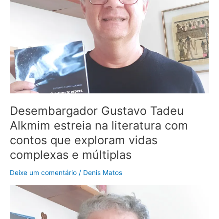
literatura
com
contos
que
exploram
vidas
complexas
e
múltiplas
Desembargador Gustavo Tadeu
Alkmim estreia na literatura com
contos que exploram vidas
complexas e múltiplas
Deixe um comentário
/
Denis Matos